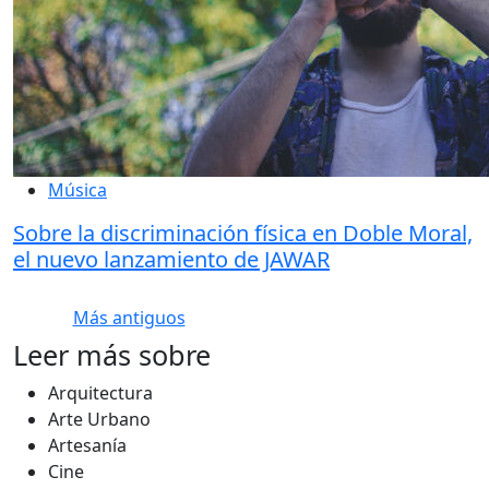
Música
Sobre la discriminación física en Doble Moral,
el nuevo lanzamiento de JAWAR
Más antiguos
Leer más sobre
Arquitectura
Arte Urbano
Artesanía
Cine