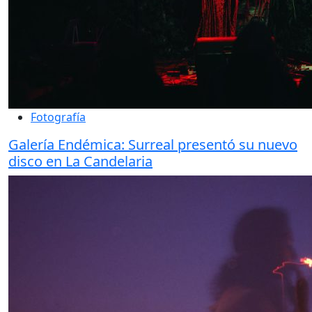
Fotografía
Galería Endémica: Surreal presentó su nuevo
disco en La Candelaria