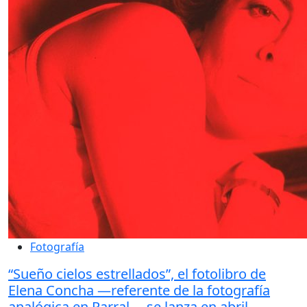
Fotografía
“Sueño cielos estrellados”, el fotolibro de
Elena Concha —referente de la fotografía
analógica en Parral— se lanza en abril