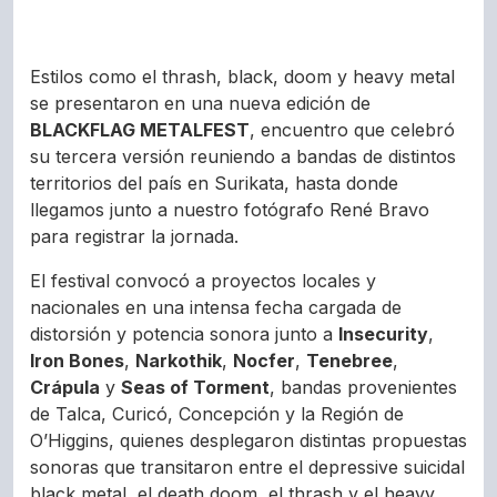
Estilos como el thrash, black, doom y heavy metal
se presentaron en una nueva edición de
BLACKFLAG METALFEST
, encuentro que celebró
su tercera versión reuniendo a bandas de distintos
territorios del país en Surikata, hasta donde
llegamos junto a nuestro fotógrafo René Bravo
para registrar la jornada.
El festival convocó a proyectos locales y
nacionales en una intensa fecha cargada de
distorsión y potencia sonora junto a
Insecurity
,
Iron Bones
,
Narkothik
,
Nocfer
,
Tenebree
,
Crápula
y
Seas of Torment
, bandas provenientes
de Talca, Curicó, Concepción y la Región de
O’Higgins, quienes desplegaron distintas propuestas
sonoras que transitaron entre el depressive suicidal
black metal, el death doom, el thrash y el heavy