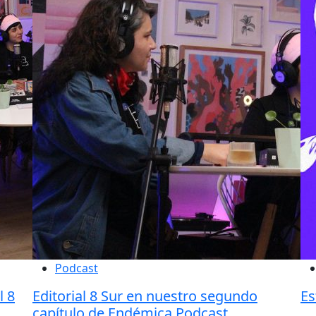
Podcast
l 8
Editorial 8 Sur en nuestro segundo
Es
capítulo de Endémica Podcast