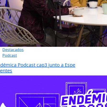
Destacados
Podcast
démica Podcast cap3 junto a Espe
entes