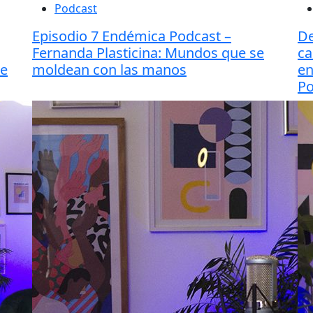
Podcast
Episodio 7 Endémica Podcast –
De
Fernanda Plasticina: Mundos que se
ca
de
moldean con las manos
en
Po