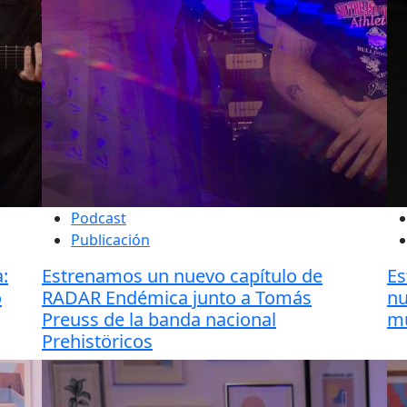
Podcast
Publicación
:
Estrenamos un nuevo capítulo de
Es
o
RADAR Endémica junto a Tomás
nu
Preuss de la banda nacional
m
Prehistöricos