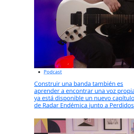
Podcast
Construir una banda también es
aprender a encontrar una voz propia
ya está disponible un nuevo capítul
de Radar Endémica junto a Perdidos