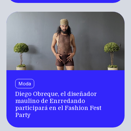
Moda
Diego Obreque, el diseñador
maulino de Enrredando
participará en el Fashion Fest
Party