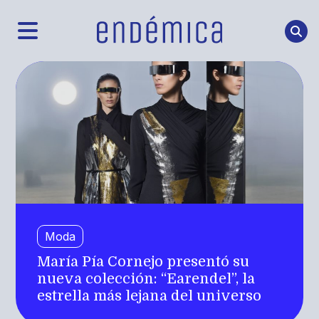
Moda
María Pía Cornejo presentó su
nueva colección: “Earendel”, la
estrella más lejana del universo