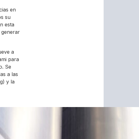
cias en
os su
n esta
 generar
ueve a
ami para
o. Se
as a las
) y la