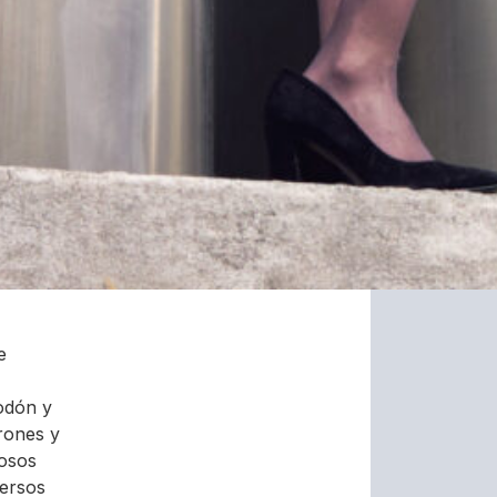
e
godón y
rones y
nosos
versos