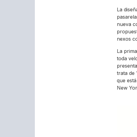
La diseñ
pasarela
nueva co
propuest
nexos co
La prima
toda vel
presenta
trata de 
que está
New Yor