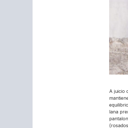
A juicio
mantien
equilibr
lana pre
pantalon
(rosados