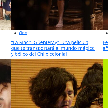
Cine
“La Machi Güenteray”, una película
Fe
que te transportará al mundo mágico
añ
y bélico del Chile colonial