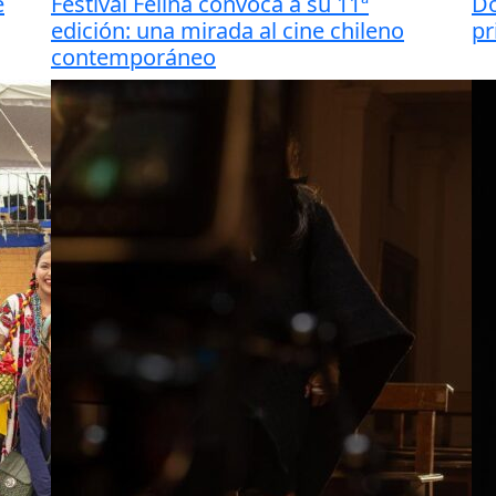
e
Festival Felina convoca a su 11ª
Do
edición: una mirada al cine chileno
pr
contemporáneo