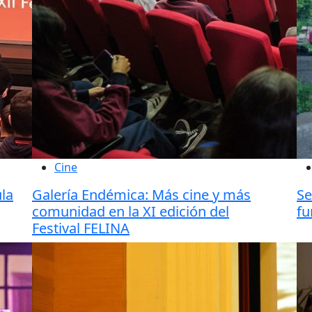
Cine
ula
Galería Endémica: Más cine y más
Se
comunidad en la XI edición del
fu
Festival FELINA