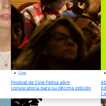
Cine
Festival de Cine Felina abre
Ab
convocatoria para su décima edición
Ed
Ci