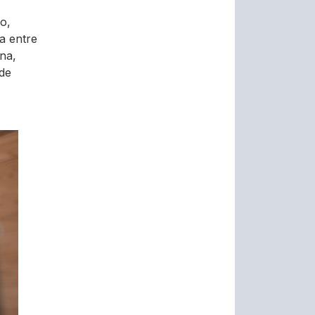
o,
ta entre
ana,
 de