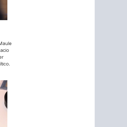
 Maule
pacio
er
tico.