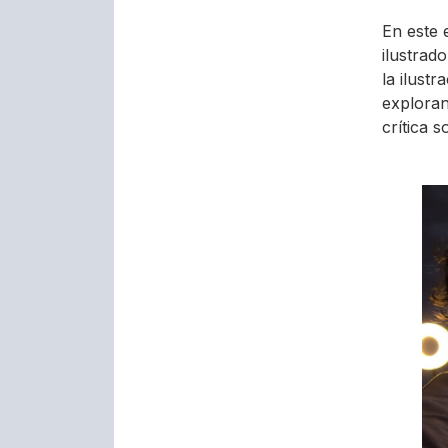
En este 
ilustrad
la ilustr
exploran
crítica s