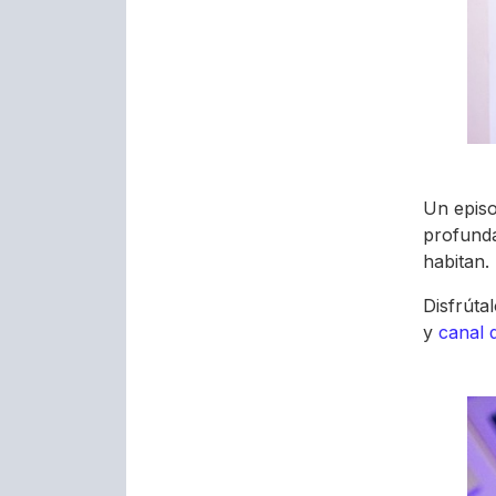
Un episo
profunda
habitan.
Disfrúta
y
canal 