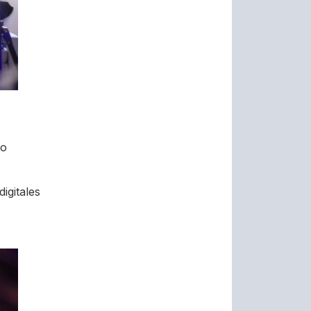
lo
igitales