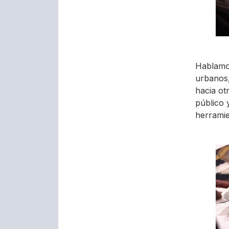
Hablamos
urbanos,
hacia otr
público 
herramie