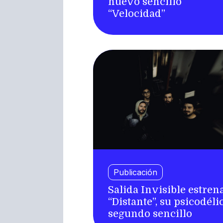
nuevo sencillo
“Velocidad”
Publicación
Salida Invisible estren
“Distante”, su psicodéli
segundo sencillo