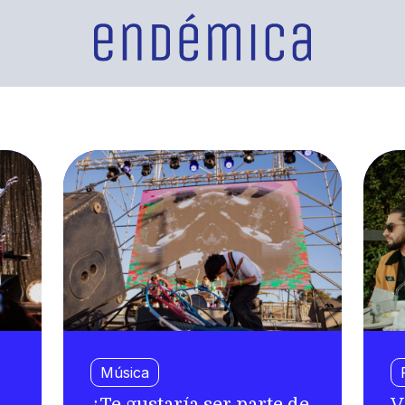
Música
¿Te gustaría ser parte de
V