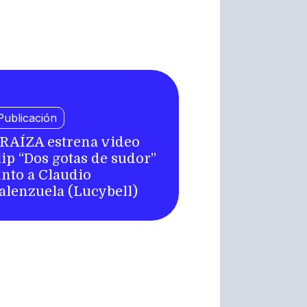
Publicación
RAÍZA estrena video
lip “Dos gotas de sudor”
unto a Claudio
alenzuela (Lucybell)