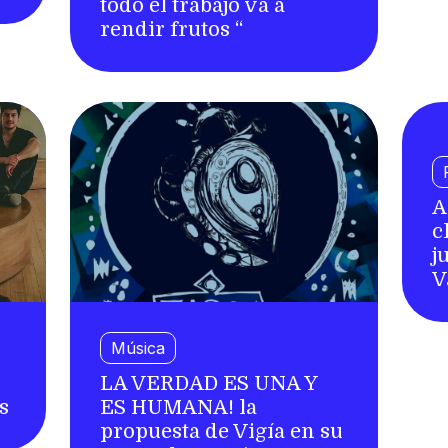
todo el trabajo va a
rendir frutos “
A
c
j
V
Música
LA VERDAD ES UNA Y
s
ES HUMANA! la
propuesta de Vigía en su