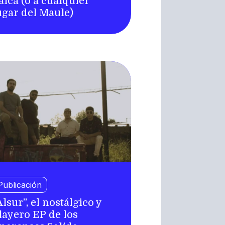
alca (o a cualquier
ugar del Maule)
Publicación
Alsur”, el nostálgico y
layero EP de los