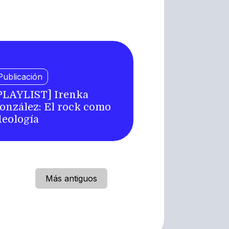
Publicación
PLAYLIST] Irenka
onzález: El rock como
deología
Más antiguos