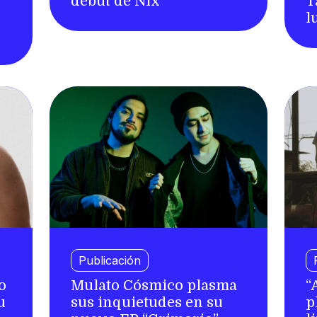
debut de Nix
T
l
Publicación
o
Mulato Cósmico plasma
“
u
sus inquietudes en su
p