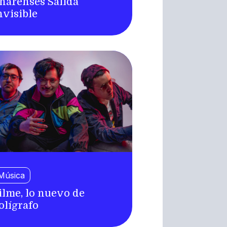
inarenses Salida
nvisible
Música
ilme, lo nuevo de
olígrafo