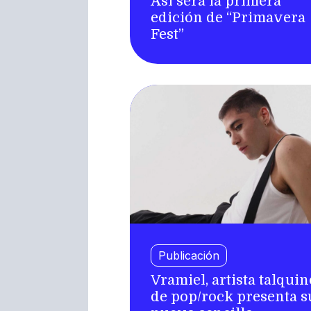
Así será la primera
edición de “Primavera
Fest”
Publicación
Vramiel, artista talquin
de pop/rock presenta s