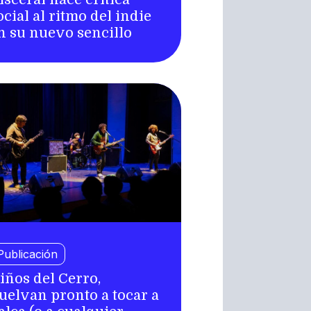
ocial al ritmo del indie
n su nuevo sencillo
Publicación
iños del Cerro,
uelvan pronto a tocar a