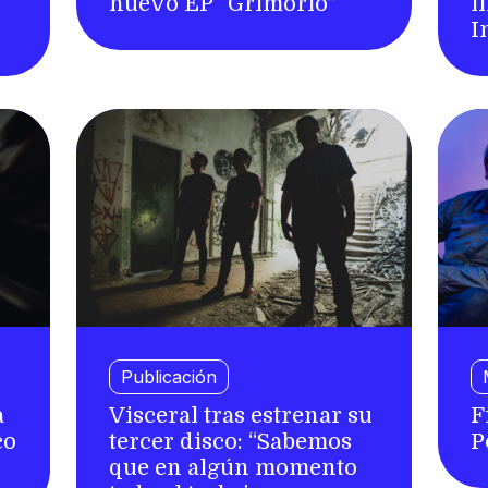
nuevo EP “Grimorio”
l
I
Publicación
a
Visceral tras estrenar su
F
co
tercer disco: “Sabemos
P
que en algún momento