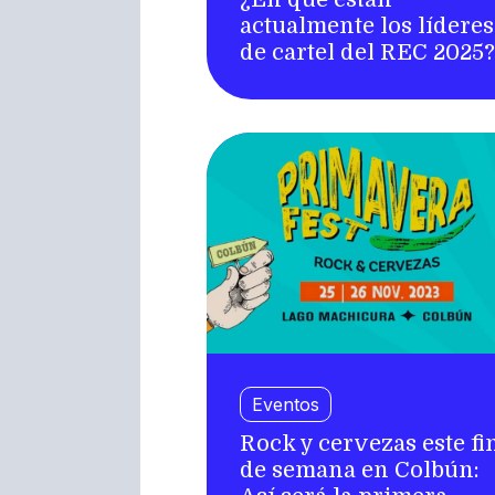
actualmente los líderes
de cartel del REC 2025?
Eventos
Rock y cervezas este fi
de semana en Colbún: