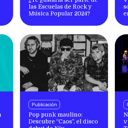
las Escuelas de Rock y
s
Música Popular 2024?
e
Publicación
n
Pop punk maulino:
N
Descubre “Caos”, el disco
v