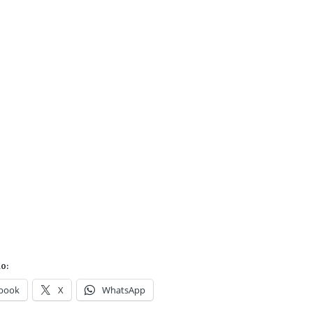
o:
book
X
WhatsApp