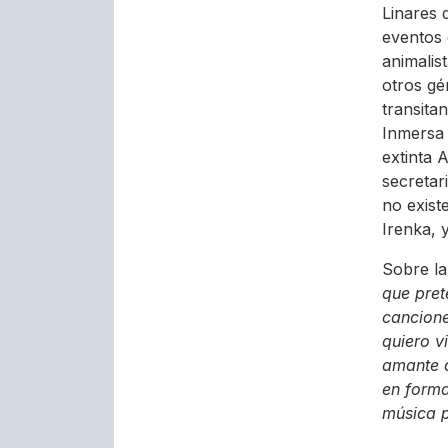
Linares 
eventos 
animalis
otros gé
transita
Inmersa 
extinta
secretar
no exist
Irenka, 
Sobre la
que pret
cancione
quiero v
amante d
en forma
música 