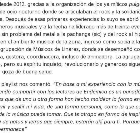
desde 2012, gracias a la organización de los ya míticos
pulg
de ocio nocturno donde se articulaban el rock y la solidari
ta. Después de esas primeras experiencias lo suyo se abrió
neros musicales y a la fecha ha liderado más de treinta ev
n sin problema del metal a la pachanga (sic) y del rock al hi
en el ambiente musical de la zona, ingresó como socia a l
 Agrupación de Músicos de Linares, donde se desempeñó c
ia, gestora, coordinadora, incluso de animadora. La agrupa
e, pero su espíritu inquieto, revolucionario y generoso sigu
y goza de buena salud.
 playlist nos comentó.
“En base a mi experiencia con la mú
endo compartir con los lectores de Endémica es un puñad
s que de una u otra forma han hecho moldear la forma en
ivir y sentir mi vida, de una forma personal, como la que c
e la música puede tomar. Que te atrapa en forma de inspi
 de notas y letras que siempre, estarán ahí para ti. Porque
permanece”