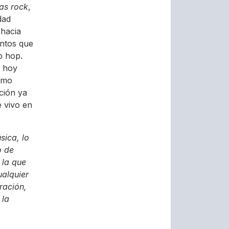
as rock
,
dad
 hacia
entos que
p hop.
a hoy
omo
ción ya
e vivo en
sica, lo
o de
 la que
ualquier
ración,
 la