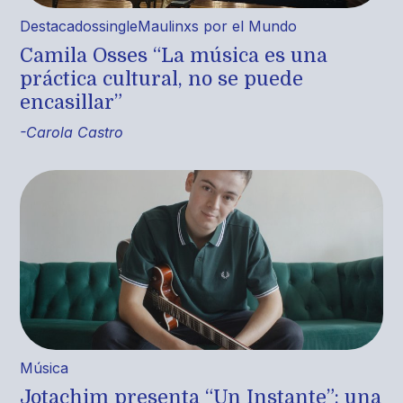
Destacados
single
Maulinxs por el Mundo
Camila Osses “La música es una
práctica cultural, no se puede
encasillar”
-Carola Castro
Música
Jotachim presenta “Un Instante”: una