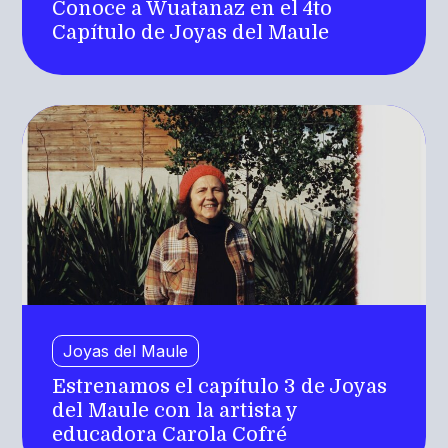
Conoce a Wuatanaz en el 4to
Capítulo de Joyas del Maule
Joyas del Maule
Estrenamos el capítulo 3 de Joyas
del Maule con la artista y
educadora Carola Cofré