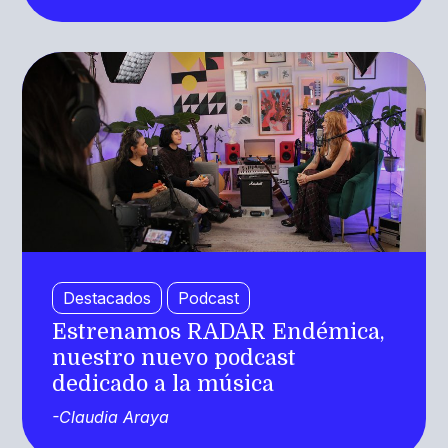
Destacados
Podcast
Estrenamos RADAR Endémica,
nuestro nuevo podcast
dedicado a la música
-Claudia Araya