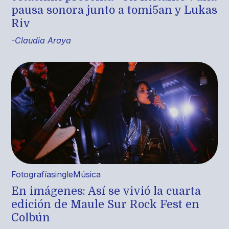
pausa sonora junto a tomi5an y Lukas
Riv
-Claudia Araya
Fotografía
single
Música
En imágenes: Así se vivió la cuarta
edición de Maule Sur Rock Fest en
Colbún