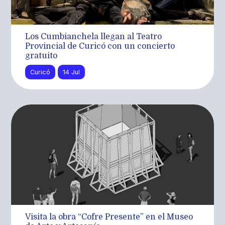
Los Cumbianchela llegan al Teatro
Provincial de Curicó con un concierto
gratuito
Curicó
14 Jul
Visita la obra “Cofre Presente” en el Museo