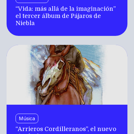
“Vida: más allá de la imaginación”
el tercer álbum de Pájaros de
Niebla
Música
“Arrieros Cordilleranos”, el nuevo