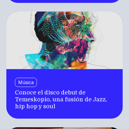
Música
Conoce el disco debut de
Temeskopio, una fusión de Jazz,
hip hop y soul