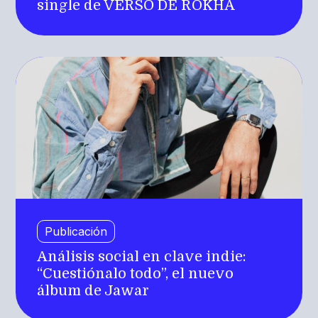
single de VERSO DE ROKHA
Publicación
Análisis social en clave indie:
“Cuestiónalo todo”, el nuevo
álbum de Jawar