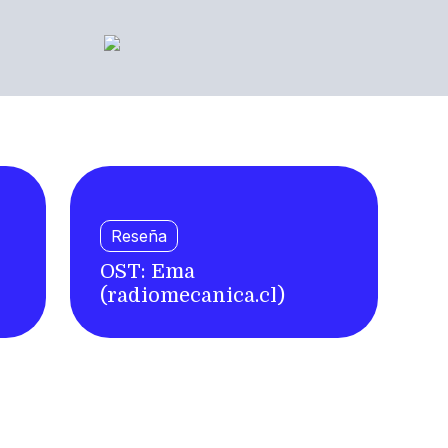
Reseña
OST: Ema
(radiomecanica.cl)