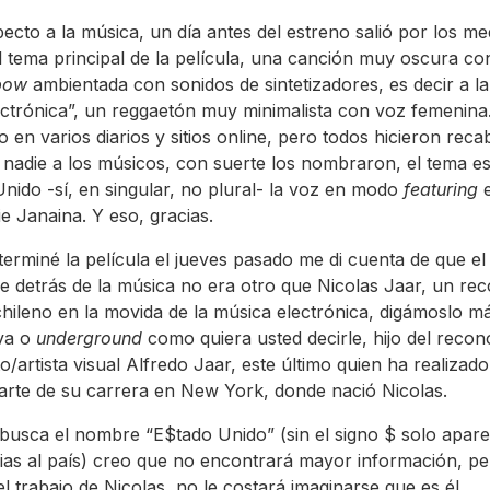
ecto a la música, un día antes del estreno salió por los me
el tema principal de la película, una canción muy oscura co
bow
ambientada con sonidos de sintetizadores, es decir a l
ctrónica”, un reggaetón muy minimalista con voz femenina
o en varios diarios y sitios online, pero todos hicieron reca
, nadie a los músicos, con suerte los nombraron, el tema e
nido -sí, en singular, no plural- la voz en modo
featuring
e
e Janaina. Y eso, gracias.
erminé la película el jueves pasado me di cuenta de que el
e detrás de la música no era otro que Nicolas Jaar, un re
hileno en la movida de la música electrónica, digámoslo m
iva o
underground
como quiera usted decirle, hijo del recon
o/artista visual Alfredo Jaar, este último quien ha realizado
rte de su carrera en New York, donde nació Nicolas.
 busca el nombre “E$tado Unido” (sin el signo $ solo apar
ias al país) creo que no encontrará mayor información, pe
l trabajo de Nicolas, no le costará imaginarse que es él,