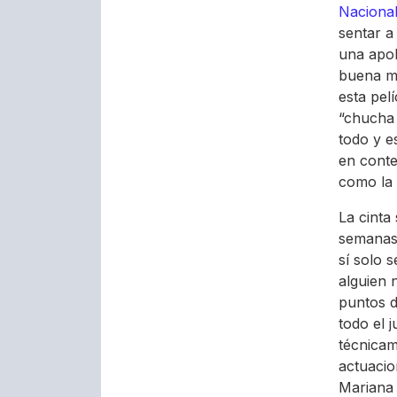
Naciona
sentar a 
una apol
buena mú
esta pel
“chucha 
todo y e
en conte
como la 
La cinta
semanas 
sí solo 
alguien 
puntos d
todo el 
técnicam
actuacio
Mariana 