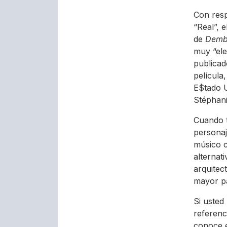
Con resp
“Real”, 
de
Dem
muy “ele
publicad
película
E$tado U
Stéphani
Cuando t
personaj
músico c
alternat
arquitect
mayor pa
Si usted
referenc
conoce e