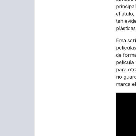
princip
el títul
tan evid
plástica
Ema serí
película
de forma
película
para otr
no guard
marca el