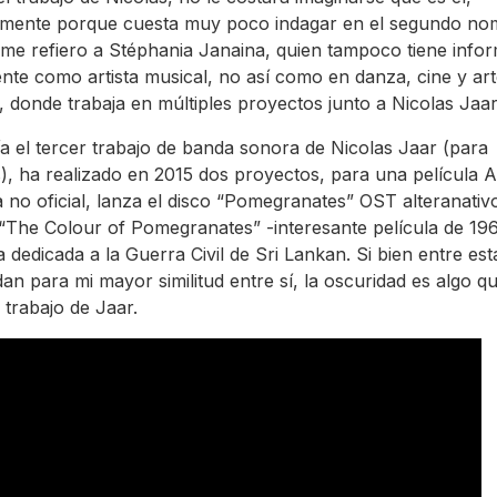
almente porque cuesta muy poco indagar en el segundo no
o, me refiero a Stéphania Janaina, quien tampoco tiene info
ente como artista musical, no así como en danza, cine y ar
s, donde trabaja en múltiples proyectos junto a Nicolas Jaar
a el tercer trabajo de banda sonora de Nicolas Jaar (para
s), ha realizado en 2015 dos proyectos, para una película 
 no oficial, lanza el disco “Pomegranates” OST alteranativ
 “The Colour of Pomegranates” -interesante película de 19
a dedicada a la Guerra Civil de Sri Lankan. Si bien entre es
an para mi mayor similitud entre sí, la oscuridad es algo qu
 trabajo de Jaar.