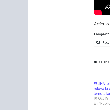
Artículo
Compártel
Face
Relaciona
FELINA: el
releva la
torno a la
10 Oct 19
En "Publi