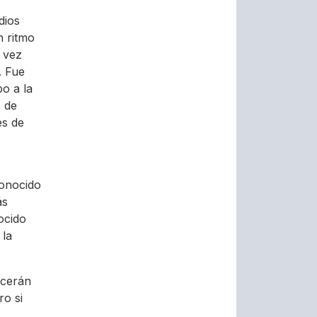
dios
n ritmo
a vez
. Fue
bo a la
s de
s de
conocido
ás
ocido
 la
ecerán
ro si