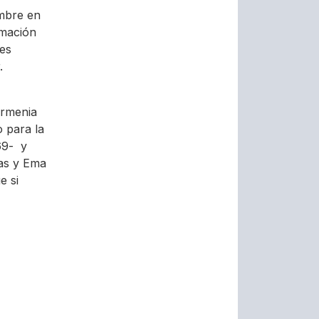
mbre en
rmación
tes
.
Armenia
o para la
69- y
tas y Ema
e si