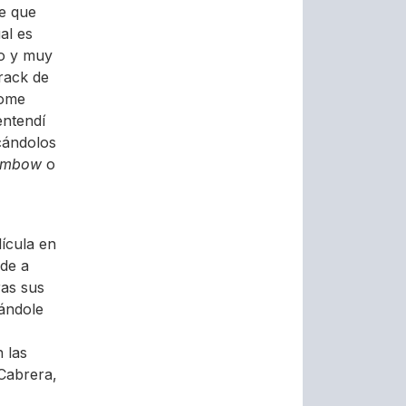
ve que
al es
xo y muy
rack de
dome
entendí
ocándolos
embow
o
lícula en
 de a
ras sus
cándole
 las
Cabrera,