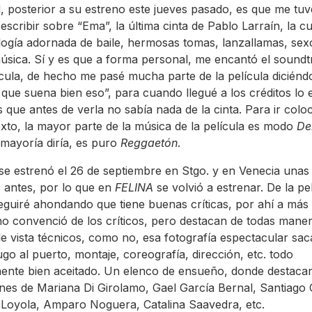
l
, posterior a su estreno este jueves pasado, es que me tu
escribir sobre “Ema”, la última cinta de Pablo Larraín, la cu
ogía adornada de baile, hermosas tomas, lanzallamas, se
sica. Sí y es que a forma personal, me encantó el soundt
ícula, de hecho me pasé mucha parte de la película dicién
que suena bien eso”, para cuando llegué a los créditos lo 
s que antes de verla no sabía nada de la cinta. Para ir col
xto, la mayor parte de la música de la película es modo
D
mayoría diría, es puro
Reggaetón
.
 se estrenó el 26 de septiembre en Stgo. y en Venecia unas
antes, por lo que en
FELINA
se volvió a estrenar. De la pe
seguiré ahondando que tiene buenas críticas, por ahí a más
no convenció de los críticos, pero destacan de todas mane
e vista técnicos, como no, esa fotografía espectacular sa
jugo al puerto, montaje, coreografía, dirección, etc. todo
ente bien aceitado. Un elenco de ensueño, donde destacan
nes de Mariana Di Girolamo, Gael García Bernal, Santiago 
Loyola, Amparo Noguera, Catalina Saavedra, etc.