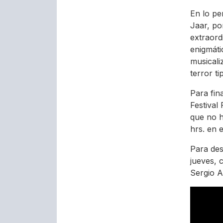
En lo pe
Jaar, po
extraord
enigmáti
musicali
terror ti
Para fina
Festival
que no h
hrs. en 
Para des
jueves, 
Sergio A