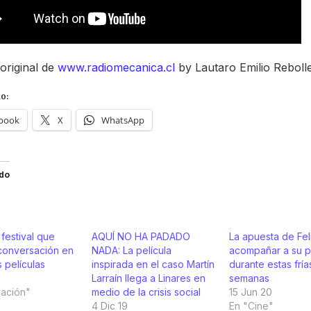
 original de
www.radiomecanica.cl
by Lautaro Emilio Reboll
o:
book
X
WhatsApp
do
 festival que
AQUÍ NO HA PADADO
La apuesta de Fel
 conversación en
NADA: La película
acompañar a su p
s películas
inspirada en el caso Martín
durante estas fría
Larraín llega a Linares en
semanas
cación"
medio de la crisis social
15 Jun 20
4 Dic 19
En "Cine"