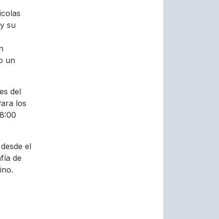
icolas
 y su
n
o un
es del
ara los
18:00
 desde el
fía de
ino.