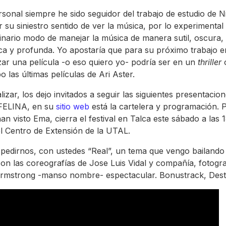
rsonal siempre he sido seguidor del trabajo de estudio de N
r su siniestro sentido de ver la música, por lo experimental
inario modo de manejar la música de manera sutil, oscura,
ca y profunda. Yo apostaría que para su próximo trabajo e
zar una película -o eso quiero yo- podría ser en un
thriller
po las últimas películas de Ari Aster.
lizar, los dejo invitados a seguir las siguientes presentacion
 FELINA, en su
sitio web
está la cartelera y programación. P
an visto Ema, cierra el festival en Talca este sábado a las 
el Centro de Extensión de la UTAL.
pedirnos, con ustedes “Real”, un tema que vengo bailando
con las coreografías de Jose Luis Vidal y compañía, fotogra
rmstrong -manso nombre- espectacular. Bonustrack, Dest