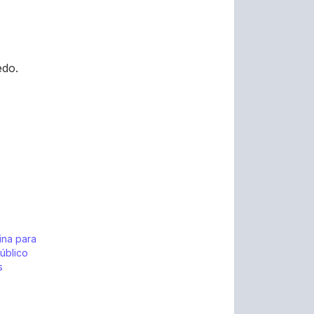
edo.
ina para
úblico
s