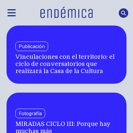
Publicación
Vinculaciones con el territorio: el
ciclo de conversatorios que
realizará la Casa de la Cultura
Fotografía
MIRADAS CICLO III: Porque hay
muchas más