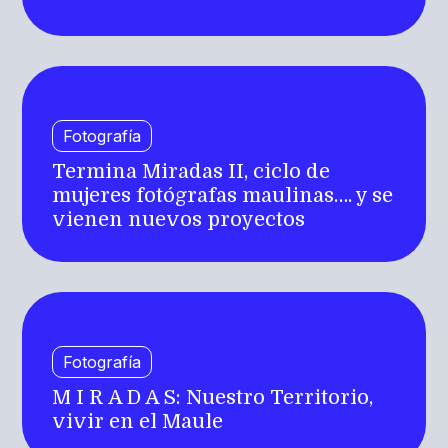
Fotografía
Termina Miradas II, ciclo de
mujeres fotógrafas maulinas…. y se
vienen nuevos proyectos
Fotografía
M I R A D A S: Nuestro Territorio,
vivir en el Maule