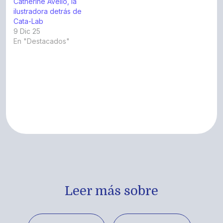
Catherine Avello, la
ilustradora detrás de
Cata-Lab
9 Dic 25
En "Destacados"
Leer más sobre