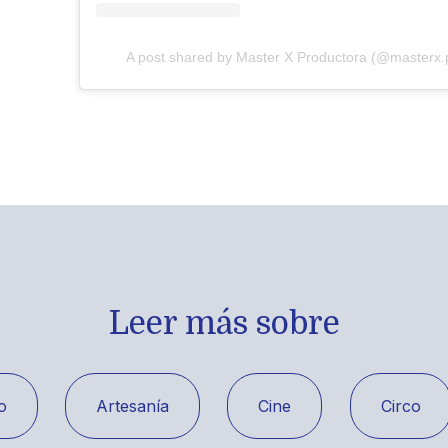
A post shared by Master X Productora (@masterx.
Leer más sobre
o
Artesanía
Cine
Circo