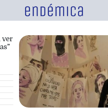
 ver
as”