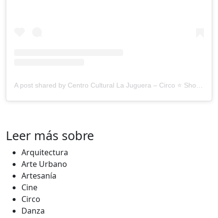
A post shared by Centro Cultural La Juguera – Circo ⭐️ Shows 🎪Talleres (@lajugueracirco)
Leer más sobre
Arquitectura
Arte Urbano
Artesanía
Cine
Circo
Danza