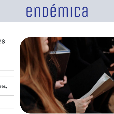
es
res,