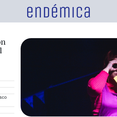
ón
l
sco