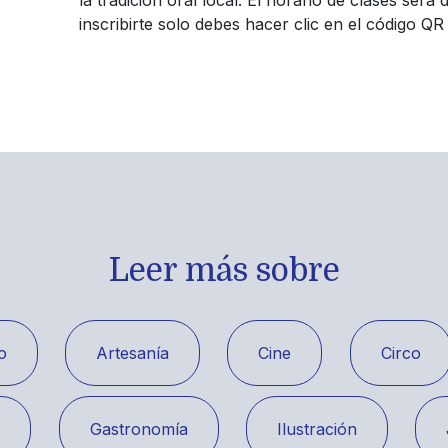
la tradición oral local. El horario de clases será
inscribirte solo debes hacer clic en el código Q
Leer más sobre
o
Artesanía
Cine
Circo
a
Gastronomía
Ilustración