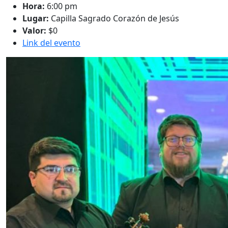
Hora:
6:00 pm
Lugar:
Capilla Sagrado Corazón de Jesús
Valor:
$0
Link del evento