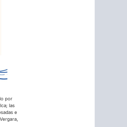
do por
ca; las
esadas e
 Vergara,