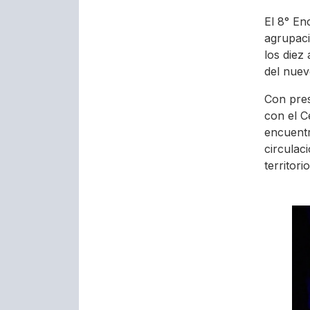
El 8° En
agrupac
los diez
del nuev
Con pres
con el C
encuentr
circulac
territor