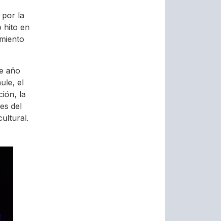
 por la
 hito en
imiento
te año
ule, el
ión, la
es del
ultural.