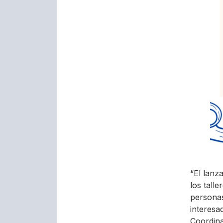
“El lanz
los tall
personas
interesa
Coordina