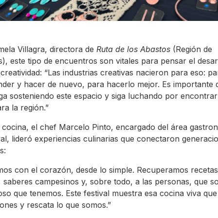
ela Villagra, directora de
Ruta de los Abastos
(Región de
s), este tipo de encuentros son vitales para pensar el desar
 creatividad: “Las industrias creativas nacieron para eso: pa
der y hacer de nuevo, para hacerlo mejor. Es importante 
ga sosteniendo este espacio y siga luchando por encontra
ra la región.”
 cocina, el chef Marcelo Pinto, encargado del área gastro
ival, lideró experiencias culinarias que conectaron generaci
s:
os con el corazón, desde lo simple. Recuperamos recetas
, saberes campesinos y, sobre todo, a las personas, que so
oso que tenemos. Este festival muestra esa cocina viva qu
ones y rescata lo que somos.”