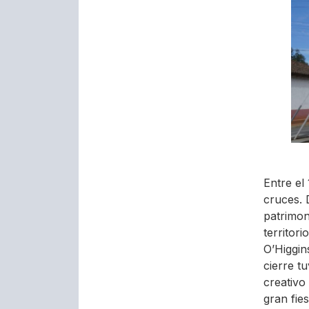
Entre el
cruces. 
patrimon
territor
O’Higgin
cierre t
creativo
gran fies