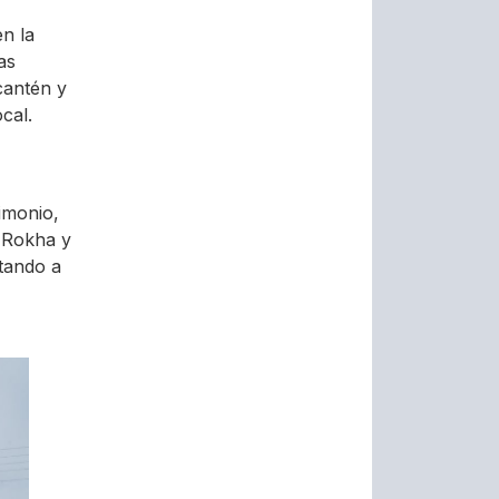
en la
as
cantén y
cal.
rimonio,
e Rokha y
itando a