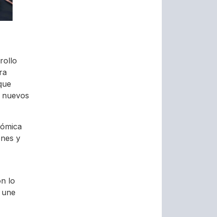
rollo
ra
que
r nuevos
nómica
ones y
n lo
e une