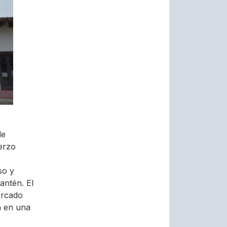
de
uerzo
e
so y
antén. El
ercado
a en una