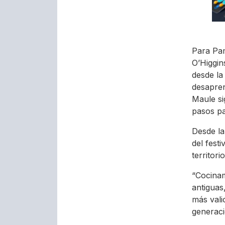
Para Pam
O’Higgin
desde la
desapren
Maule si
pasos pa
Desde la
del fest
territorio
“Cocinam
antiguas
más vali
generaci