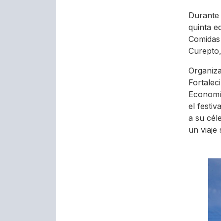
Durante 
quinta e
Comidas 
Curepto,
Organiza
Fortalec
Economía
el festi
a su cél
un viaje 