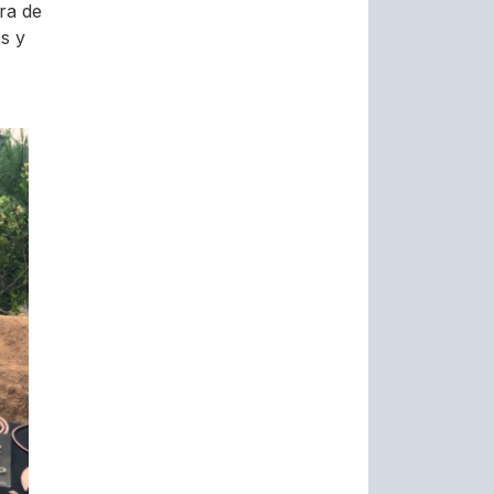
ra de
os y