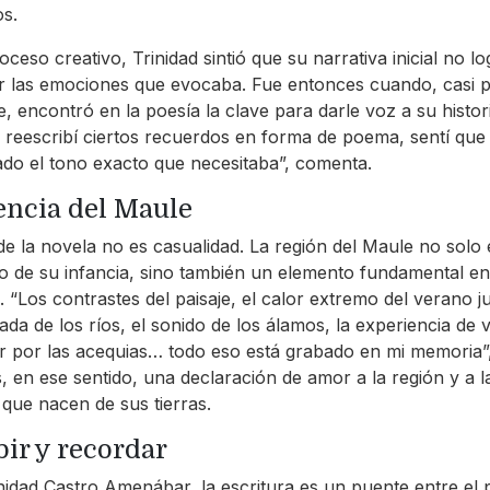
s.
oceso creativo, Trinidad sintió que su narrativa inicial no l
ir las emociones que evocaba. Fue entonces cuando, casi 
e, encontró en la poesía la clave para darle voz a su histor
reescribí ciertos recuerdos en forma de poema, sentí que
do el tono exacto que necesitaba”, comenta.
encia del Maule
o de la novela no es casualidad. La región del Maule no solo 
o de su infancia, sino también un elemento fundamental en
d. “Los contrastes del paisaje, el calor extremo del verano j
ada de los ríos, el sonido de los álamos, la experiencia de v
ir por las acequias… todo eso está grabado en mi memoria”,
, en ese sentido, una declaración de amor a la región y a l
s que nacen de sus tierras.
bir y recordar
nidad Castro Amenábar, la escritura es un puente entre el 