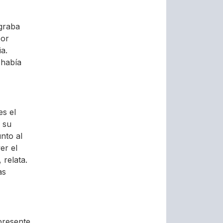
ograba
por
ia.
 había
es el
 su
unto al
er el
 relata.
as
presente