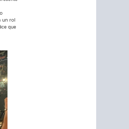
to
 un rol
dice que