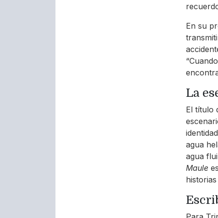
recuerdo
En su pr
transmit
accident
“Cuando 
encontra
La es
El títul
escenari
identida
agua hel
agua flu
Maule
es
historia
Escri
Para Tri