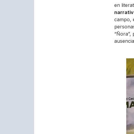
en litera
narrativ
campo, e
personas 
“Ñora”, 
ausencia 