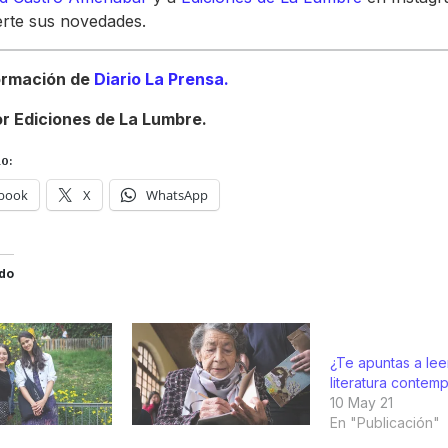
rte sus novedades.
ormación de
Diario La Prensa.
or Ediciones de La Lumbre.
o:
book
X
WhatsApp
do
¿Te apuntas a lee
literatura contem
10 May 21
En "Publicación"