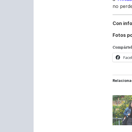
no perde
Con inf
Fotos p
Compártel
Face
Relaciona