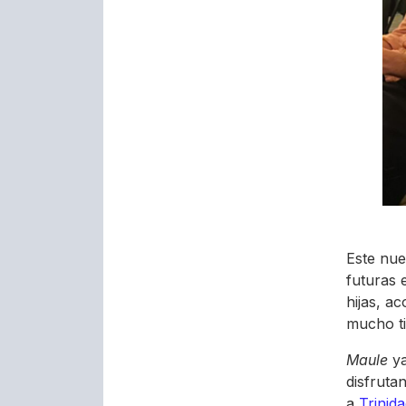
Este nue
futuras 
hijas, a
mucho t
Maule
ya
disfruta
a
Trinid