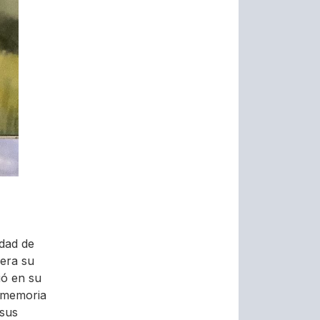
idad de
uera su
ió en su
 memoria
 sus