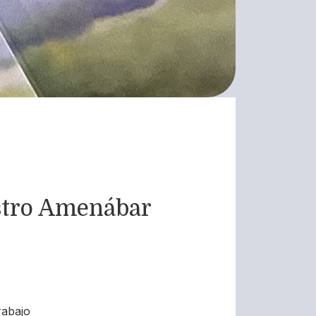
astro Amenábar
rabajo