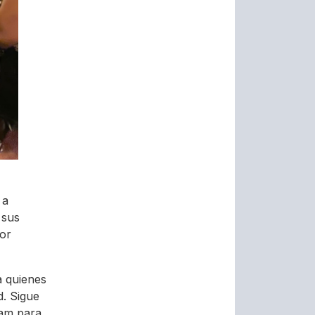
 a
 sus
por
a quienes
d. Sigue
am para