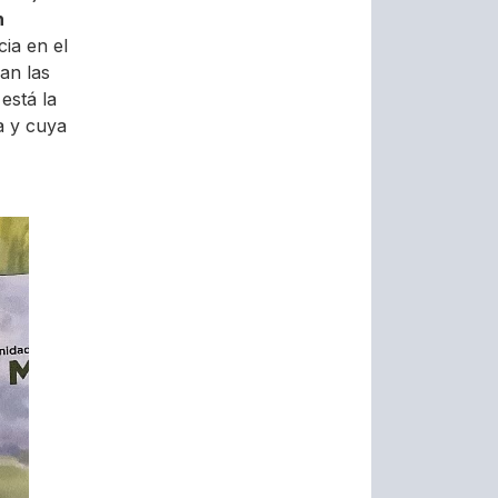
n
cia en el
an las
 está la
a y cuya