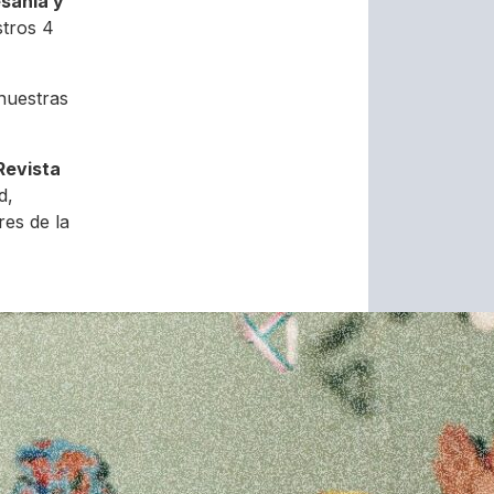
esanía y
stros 4
nuestras
Revista
d,
res de la