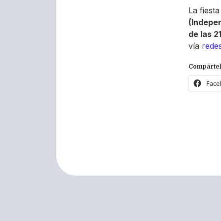
La fiest
(Indepen
de las 2
vía
redes
Compártel
Face