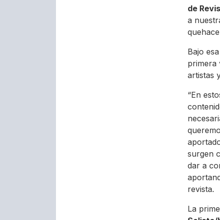
de Revi
a nuestr
quehacer
Bajo esa
primera
artistas 
“En esto
contenid
necesari
queremos
aportado
surgen c
dar a co
aportand
revista.
La prime