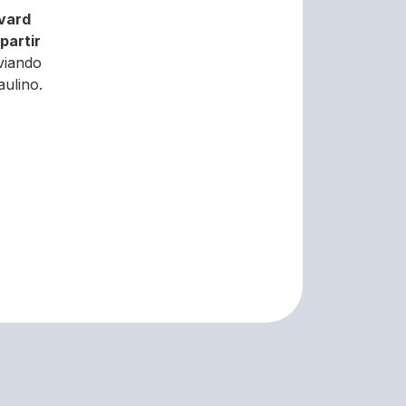
vard
partir
viando
aulino.