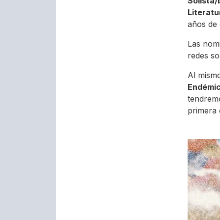
Solista/
Literatu
años de 
Las nomi
redes so
Al mismo
Endémic
tendremo
primera 