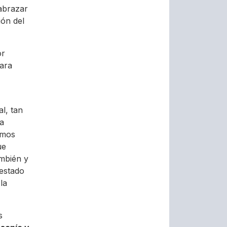
abrazar
ión del
or
para
al, tan
a
emos
ue
ambién y
 estado
la
s