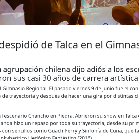
despidió de Talca en el Gimna
a agrupación chilena dijo adiós a los es
on sus casi 30 años de carrera artística
l Gimnasio Regional. El pasado viernes 9 de junio fue el co
 de trayectoria y después de hacer una gira por distintas c
al escenario Chancho en Piedra. Abrieron su show en Talca 
banda hizo un repaso por toda su trayectoria, desde su pri
ios con sencillos como Guach Perry y Sinfonía de Cuna, que 
unkybarítico Hedónico Fantástico (2016).