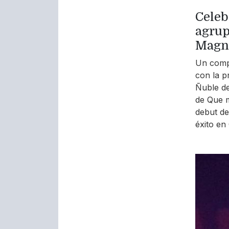
Celeb
agrup
Magno
Un compl
con la p
Ñuble de
de Que m
debut d
éxito en 