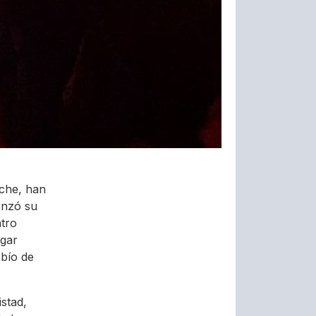
che, han
enzó su
atro
egar
obío de
stad,