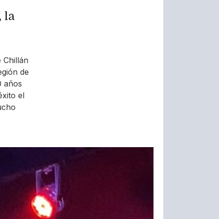
 la
 Chillán
egión de
0 años
xito el
ucho