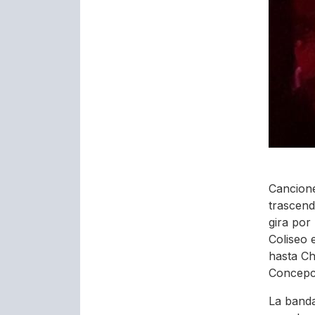
Cancion
trascend
gira por
Coliseo 
hasta Ch
Concepci
La banda