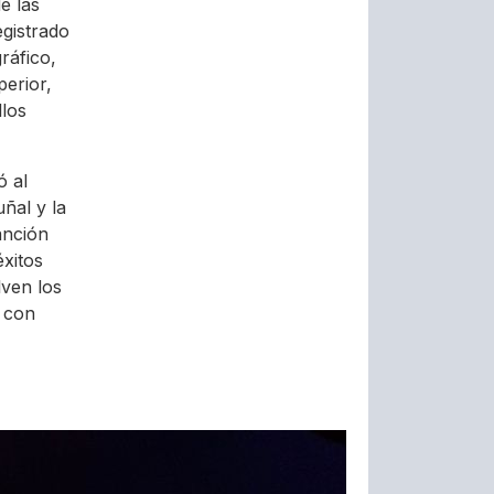
e las
egistrado
ráfico,
erior,
llos
ó al
ñal y la
anción
éxitos
ven los
 con