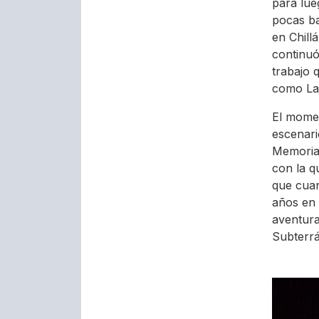
para lue
pocas ba
en Chill
continuó
trabajo 
como La
El momen
escenari
Memoria,
con la q
que cuan
años en 
aventura
Subterr