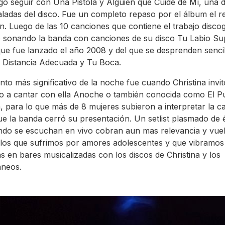
go seguir con Una Pistola y Alguien que Cuide de Mí, una d
ladas del disco. Fue un completo repaso por el álbum el r
án. Luego de las 10 canciones que contiene el trabajo discog
 sonando la banda con canciones de su disco Tu Labio Sup
que fue lanzado el año 2008 y del que se desprenden senci
 Distancia Adecuada y Tu Boca.
to más significativo de la noche fue cuando Christina invit
o a cantar con ella Anoche o también conocida como El Pu
 para lo que más de 8 mujeres subieron a interpretar la c
ue la banda cerró su presentación. Un setlist plasmado de 
do se escuchan en vivo cobran aun mas relevancia y vuel
los que sufrimos por amores adolescentes y que vibramos
s en bares musicalizadas con los discos de Christina y los
áneos.