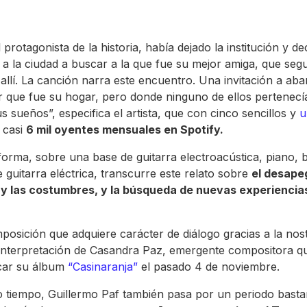
 protagonista de la historia, había dejado la institución y de
 a la ciudad a buscar a la que fue su mejor amiga, que seg
 allí. La canción narra este encuentro. Una invitación a ab
r que fue su hogar, pero donde ninguno de ellos pertenecí
us sueños”, especifica el artista, que con cinco sencillos y
u
 casi
6 mil oyentes mensuales en Spotify.
forma, sobre una base de guitarra electroacústica, piano, b
e guitarra eléctrica, transcurre este relato sobre
el desape
 y las costumbres, y la búsqueda de nuevas experiencias
osición que adquiere carácter de diálogo gracias a la nost
interpretación de Casandra Paz, emergente compositora q
car su álbum
“Casinaranja”
el pasado 4 de noviembre.
 tiempo, Guillermo Paf también pasa por un periodo basta