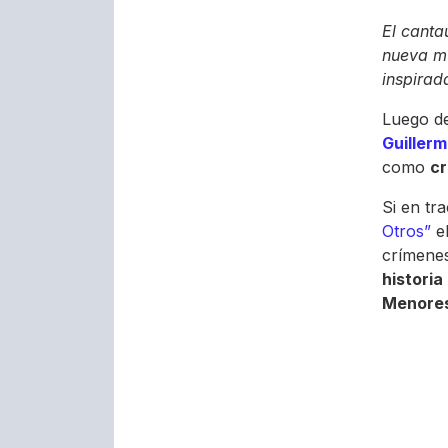
El canta
nueva m
inspirad
Luego de
Guillerm
como
cr
Si en tr
Otros”
el
crímenes
historia
Menore