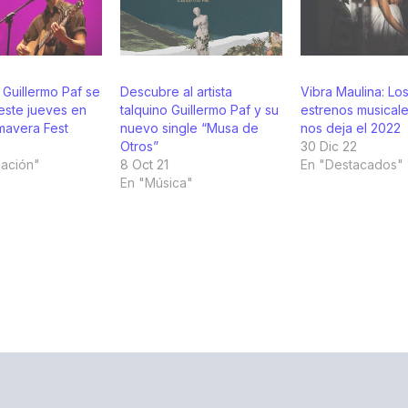
 Guillermo Paf se
Descubre al artista
Vibra Maulina: Lo
este jueves en
talquino Guillermo Paf y su
estrenos musical
mavera Fest
nuevo single “Musa de
nos deja el 2022
Otros”
30 Dic 22
cación"
8 Oct 21
En "Destacados"
En "Música"