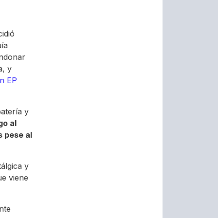
cidió
uía
andonar
a, y
n EP
atería y
go al
 pese al
álgica y
ue viene
nte