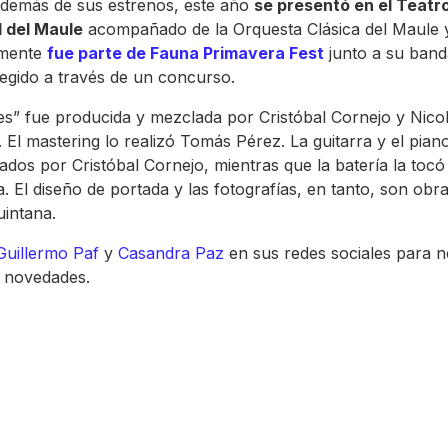
Además de sus estrenos, este año
se presentó en el Teatr
l del Maule
acompañado de la Orquesta Clásica del Maule 
emente
fue parte de Fauna Primavera Fest
junto a su band
legido a través de un concurso.
es” fue producida y mezclada por Cristóbal Cornejo y Nico
 El mastering lo realizó Tomás Pérez. La guitarra y el pian
tados por Cristóbal Cornejo, mientras que la batería la toc
. El diseño de portada y las fotografías, en tanto, son obr
intana.
Guillermo Paf
y
Casandra Paz
en sus redes sociales para n
 novedades.