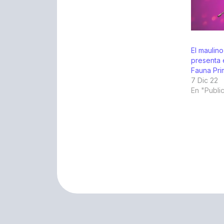
El maulino
presenta 
Fauna Pri
7 Dic 22
En "Publi