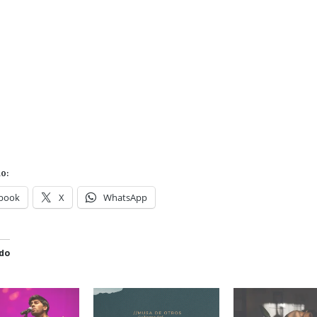
o:
book
X
WhatsApp
do