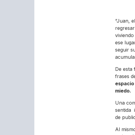
“Juan, el
regresar
viviendo
ese luga
seguir s
acumula
De esta 
frases d
espacio
miedo.
Una comp
sentida 
de publi
Al mismo