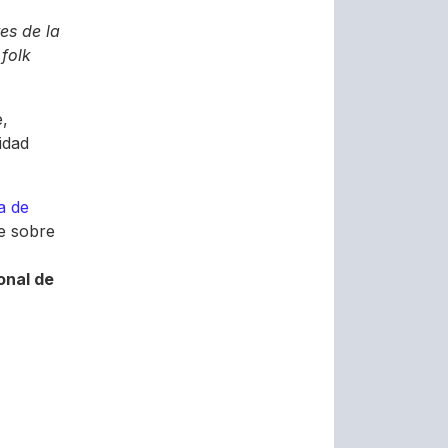
es de la
folk
,
idad
a de
e sobre
onal de