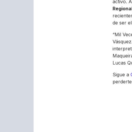
activo. 
Regiona
recient
de ser e
“Mil Vec
Vásquez.
interpre
Maqueira
Lucas Qu
Sigue a
perderte