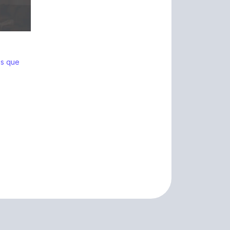
s
es que