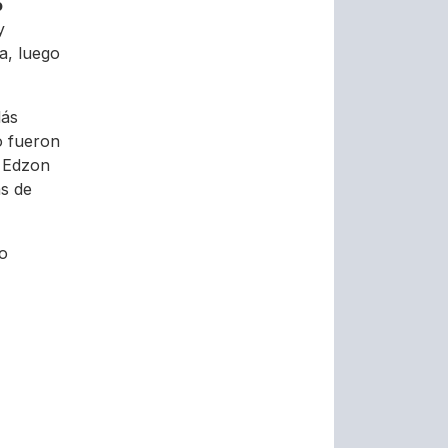
o
y
a, luego
lás
o fueron
ó Edzon
as de
o