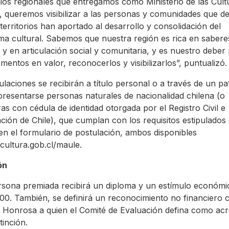
ios regionales que entregamos como Ministerio de las Cult
, queremos visibilizar a las personas y comunidades que de
 territorios han aportado al desarrollo y consolidación del
ma cultural. Sabemos que nuestra región es rica en sabere
 y en articulación social y comunitaria, y es nuestro deber
ementos en valor, reconocerlos y visibilizarlos”, puntualizó.
ulaciones se recibirán a título personal o a través de un pat
resentarse personas naturales de nacionalidad chilena (o
ras con cédula de identidad otorgada por el Registro Civil e
cación de Chile), que cumplan con los requisitos estipulados 
en el formulario de postulación, ambos disponibles
ultura.gob.cl/maule.
ón
sona premiada recibirá un diploma y un estímulo económi
00. También, se definirá un reconocimiento no financiero
Honrosa a quien el Comité de Evaluación defina como acr
stinción.