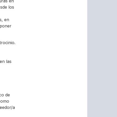
uras en
sde los
s, en
 poner
rocinio.
en las
co de
 como
eedor/a