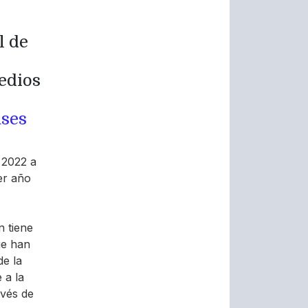
l de
edios
ases
 2022 a
er año
n tiene
ue han
de la
 a la
avés de