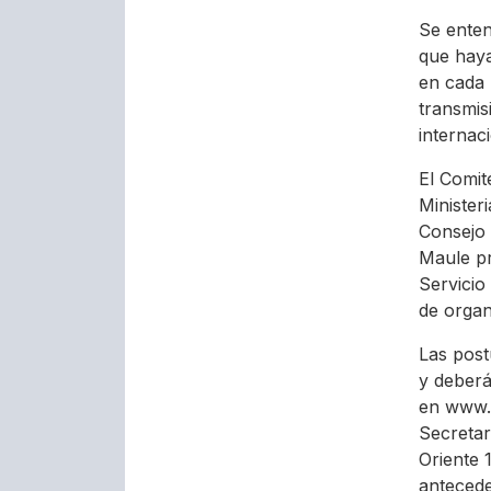
Se ente
que haya
en cada 
transmis
internaci
El Comit
Ministeri
Consejo 
Maule pr
Servicio
de organ
Las post
y deberá
en www.c
Secretarí
Oriente 
antecede