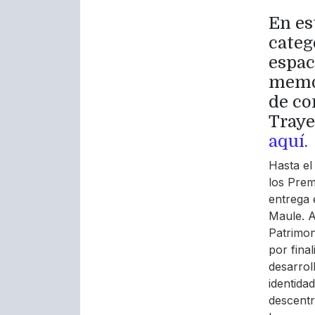
En es
categ
espac
memor
de co
Traye
aquí.
Hasta el
los Prem
entrega e
Maule. A
Patrimon
por fina
desarroll
identida
descentra