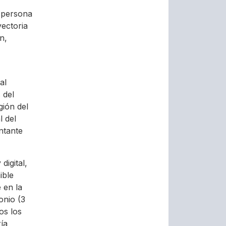
 persona
yectoria
n,
al
 del
gión del
l del
ntante
digital,
ible
 en la
onio (3
os los
ía