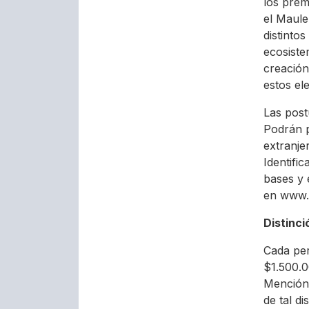
los prem
el Maule
distintos
ecosiste
creación
estos el
Las post
Podrán p
extranje
Identifi
bases y 
en www.c
Distinci
Cada per
$1.500.0
Mención 
de tal di