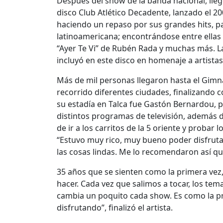
Después del show de la banda nacional, lle
disco Club Atlético Decadente, lanzado el 20
haciendo un repaso por sus grandes hits, pa
latinoamericana; encontrándose entre ellas “
“Ayer Te Vi” de Rubén Rada y muchas más. La
incluyó en este disco en homenaje a artista
Más de mil personas llegaron hasta el Gimna
recorrido diferentes ciudades, finalizando 
su estadía en Talca fue Gastón Bernardou, p
distintos programas de televisión, además d
de ir a los carritos de la 5 oriente y proba
“Estuvo muy rico, muy bueno poder disfruta
las cosas lindas. Me lo recomendaron así que 
35 años que se sienten como la primera vez
hacer. Cada vez que salimos a tocar, los tema
cambia un poquito cada show. Es como la p
disfrutando”, finalizó el artista.