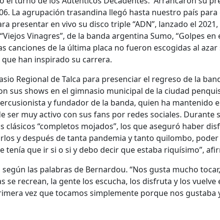
gó el turno de los Auténticos Decadentes. Arrancaron su pr
06. La agrupación trasandina llegó hasta nuestro país para 
ra presentar en vivo su disco triple “ADN”, lanzado el 2021
Viejos Vinagres”, de la banda argentina Sumo, “Golpes en el
s canciones de la última placa no fueron escogidas al azar 
s que han inspirado su carrera.
sio Regional de Talca para presenciar el regreso de la band
con sus shows en el gimnasio municipal de la ciudad penqui
ercusionista y fundador de la banda, quien ha mantenido el
e ser muy activo con sus fans por redes sociales. Durante 
r los clásicos “completos mojados”, los que aseguró haber di
rlos y después de tanta pandemia y tanto quilombo, poder i
tenía que ir si o si y debo decir que estaba riquísimo”, afi
, según las palabras de Bernardou. “Nos gusta mucho tocar,
s se recrean, la gente los escucha, los disfruta y los vuelve 
rimera vez que tocamos simplemente porque nos gustaba y 