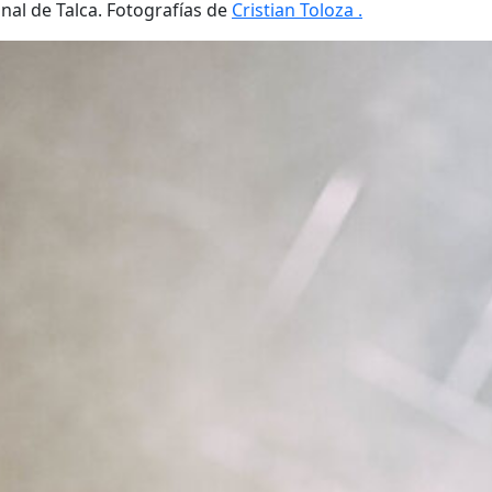
nal de Talca. Fotografías de
Cristian Toloza .