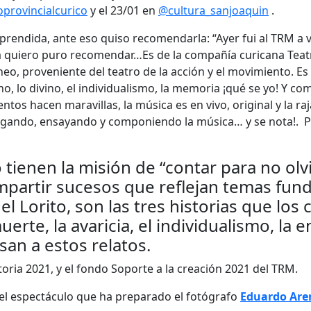
provincialcurico
y el 23/01 en
@cultura_sanjoaquin
.
rprendida, ante eso quiso recomendarla: “Ayer fui al TRM a 
 quiero puro recomendar…Es de la compañía curicana Teatro 
, proveniente del teatro de la acción y el movimiento. Es pol
ano, lo divino, el individualismo, la memoria ¡qué se yo! Y 
os hacen maravillas, la música es en vivo, original y la raj
igando, ensayando y componiendo la música… y se nota!. Pro
tienen la misión de “contar para no olvi
compartir sucesos que reflejan temas fu
el Lorito, son las tres historias que los 
uerte, la avaricia, el individualismo, la 
san a estos relatos.
ria 2021, y el fondo Soporte a la creación 2021 del TRM.
el espectáculo que ha preparado el fotógrafo
Eduardo Are