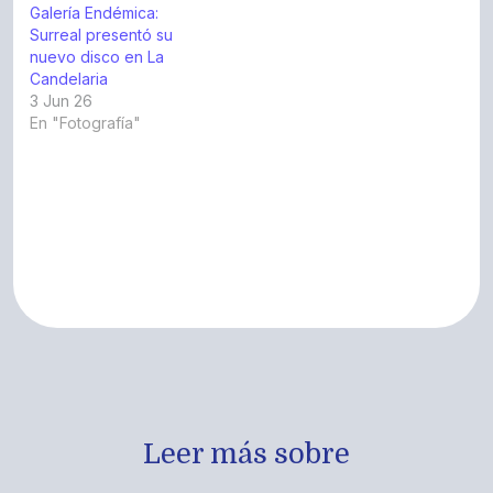
Galería Endémica:
Surreal presentó su
nuevo disco en La
Candelaria
3 Jun 26
En "Fotografía"
Leer más sobre