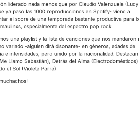
ón liderado nada menos que por Claudio Valenzuela (Lucybe
ue ya pasó las 1000 reproducciones en Spotify- viene a
tar el score de una temporada bastante productiva para l
maulinxs, especialmente del espectro pop rock.
mos una playlist y la lista de canciones que nos mandaron 
o variado -alguien dirá disonante- en géneros, edades de
ia e intensidades, pero unido por la nacionalidad. Destacan 
(Me Llamo Sebastián), Detrás del Alma (Electrodomésticos)
 el Sol (Violeta Parra)
 muchachos!