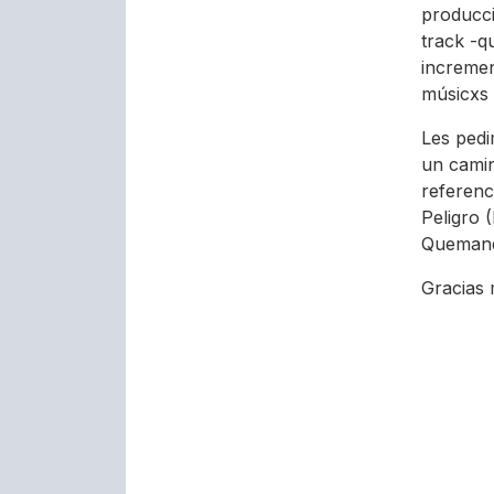
producci
track -q
incremen
músicxs 
Les pedi
un camin
referenc
Peligro 
Quemando
Gracias