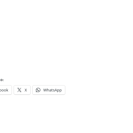
o:
book
X
WhatsApp