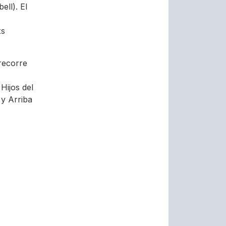
ll). El
xs
recorre
Hijos del
 y Arriba