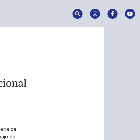
cional
eria de
bajo de