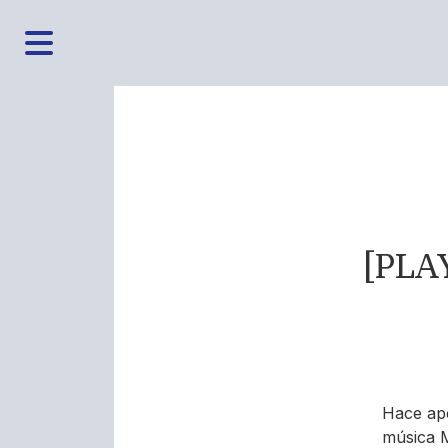
[PLAY
Hace ape
música M