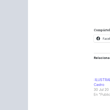
Compártel
Face
Relaciona
::ILUSTRA
Castro
30 Jul 20
En "Publi