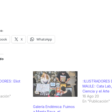
o:
book
X
WhatsApp
do
DORES:: Eliot
::ILUSTRADORES 
MAULE:: Cata Lab,
Ciencia y el Arte
cación"
16 Ago 20
En "Publicación"
Galería Endémica: Fuimos
a Manta Raya, el