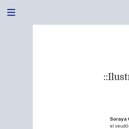
::Ilu
Soraya 
el seudó