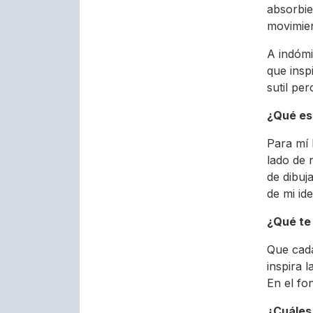
absorbie
movimien
A indómi
que insp
sutil pe
¿Qué es 
Para mí 
lado de 
de dibuj
de mi ide
¿Qué te
Que cada
inspira 
En el fo
¿Cuáles 