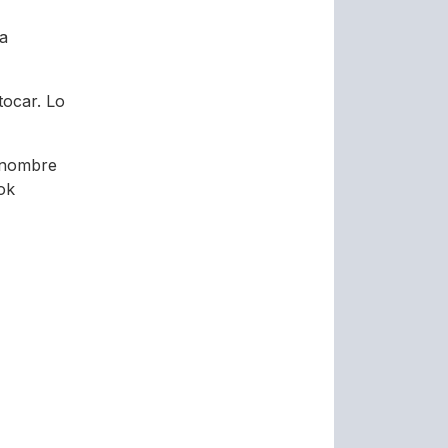
ra
tocar. Lo
l nombre
ook