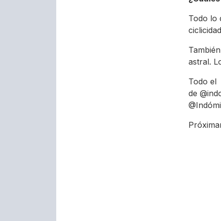
Todo lo 
ciclicid
También 
astral. L
Todo el 
de @indo
@Indómi
Próxima