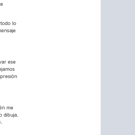
te
todo lo
mensaje
var ese
dejamos
xpresión
ién me
o dibuja.
.