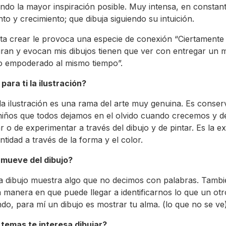
ndo la mayor inspiración posible. Muy intensa, en constan
to y crecimiento; que dibuja siguiendo su intuición.
ta crear le provoca una especie de conexión “Ciertamente 
iran y evocan mis dibujos tienen que ver con entregar un 
ro empoderado al mismo tiempo”.
para ti la ilustración?
la ilustración es una rama del arte muy genuina. Es conser
niños que todos dejamos en el olvido cuando crecemos y 
ar o de experimentar a través del dibujo y de pintar. Es la e
ntidad a través de la forma y el color.
 mueve del dibujo?
 dibujo muestra algo que no decimos con palabras. Tamb
la manera en que puede llegar a identificarnos lo que un otr
ndo, para mí un dibujo es mostrar tu alma. (lo que no se ve)
temas te interesa dibujar?