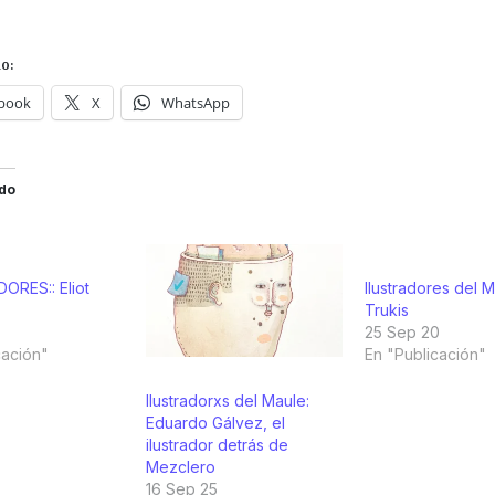
o:
book
X
WhatsApp
do
DORES:: Eliot
Ilustradores del M
Trukis
25 Sep 20
cación"
En "Publicación"
Ilustradorxs del Maule:
Eduardo Gálvez, el
ilustrador detrás de
Mezclero
16 Sep 25