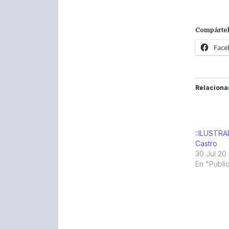
Compártel
Face
Relaciona
::ILUSTRA
Castro
30 Jul 20
En "Publi