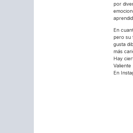
por dive
emocione
aprendi
En cuant
pero su 
gusta di
más cari
Hay cier
Valiente
En Inst