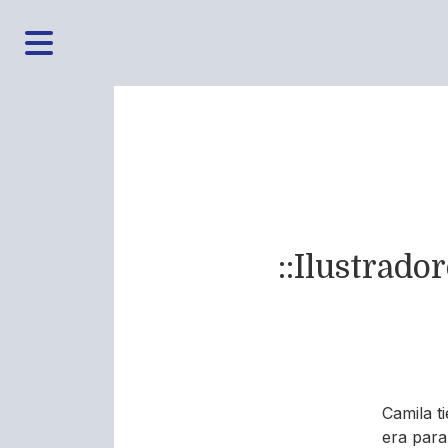
::Ilustrado
Camila t
era para