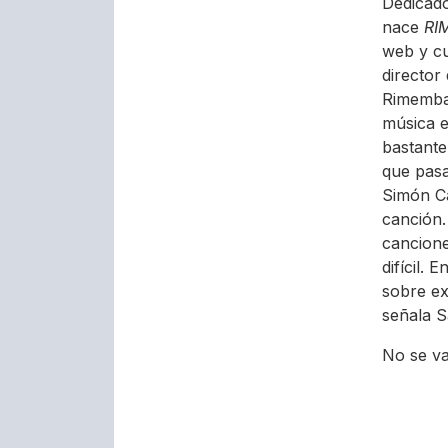
Dedicado 
nace
RI
web y cuy
director 
Rimemba 
música e
bastante
que pasa
Simón Ca
canción.
cancione
difícil.
sobre ex
señala S
No se v