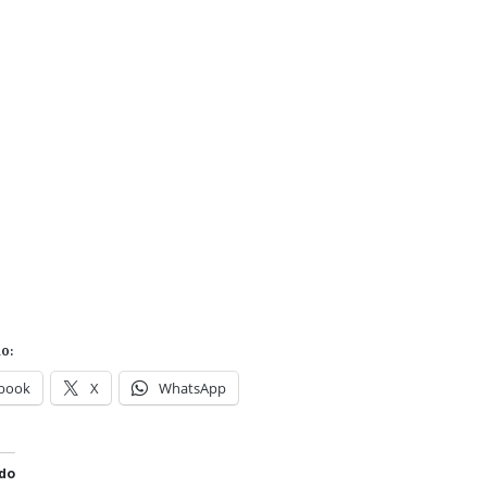
o:
book
X
WhatsApp
do