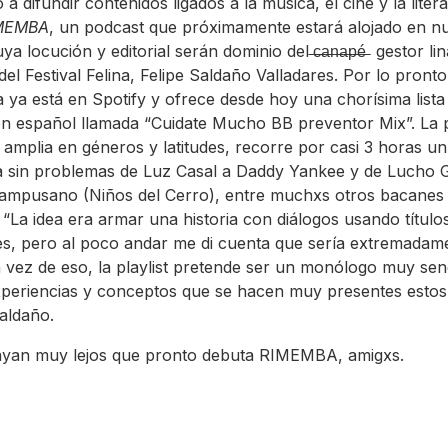
a difundir contenidos ligados a la música, el cine y la liter
MEMBA
, un podcast que próximamente estará alojado en n
a locución y editorial serán dominio del ̶c̶a̶n̶a̶p̶é̶ gestor l
del Festival Felina, Felipe Saldaño Valladares. Por lo pronto
ya está en Spotify y ofrece desde hoy una chorísima lista
n español llamada “Cuidate Mucho BB preventor Mix”. La pl
 amplia en géneros y latitudes, recorre por casi 3 horas u
 sin problemas de Luz Casal a Daddy Yankee y de Lucho G
mpusano (Niños del Cerro), entre muchxs otros bacanes 
 “La idea era armar una historia con diálogos usando título
s, pero al poco andar me di cuenta que sería extremadam
 En vez de eso, la playlist pretende ser un monólogo muy senc
periencias y conceptos que se hacen muy presentes estos 
aldaño.
ayan muy lejos que pronto debuta RIMEMBA, amigxs.