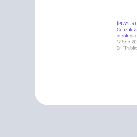
[PLAYLIST
González:
ideología
12 Sep 20
En "Publi