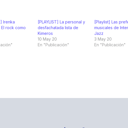
] Irenka
[PLAYLIST] La personal y
[Playlist] Las pre
 El rock como
desfachatada lista de
musicales de Int
Kimeros
Jazz
10 May 20
3 May 20
cación"
En "Publicación"
En "Publicación"