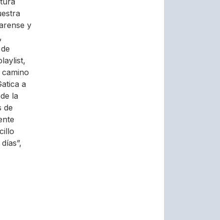
atura
uestra
inarense y
,
 de
aylist,
n camino
atica a
de la
s de
ente
illo
días”,