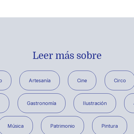
Leer más sobre
o
Artesanía
Cine
Circo
a
Gastronomía
Ilustración
Música
Patrimonio
Pintura