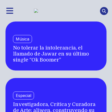
Música
No tolerar la intolerancia, el
llamado de Jawar en su último
single “Ok Boomer”
Especial
Investigadora, Crítica y Curadora
de Arte: aliwen, construyendo su