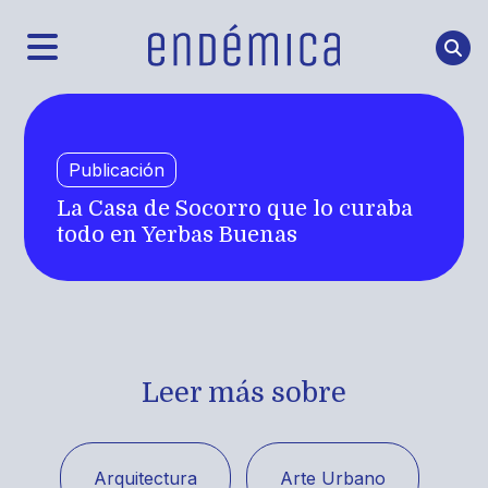
Publicación
La Casa de Socorro que lo curaba
todo en Yerbas Buenas
Leer más sobre
Arquitectura
Arte Urbano