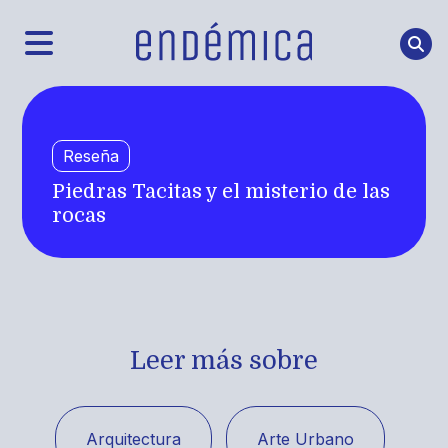
Reseña
Piedras Tacitas y el misterio de las
rocas
Leer más sobre
Arquitectura
Arte Urbano