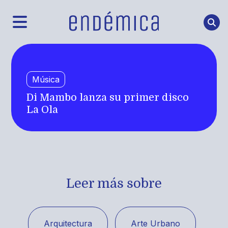
Música
Di Mambo lanza su primer disco
La Ola
Leer más sobre
Arquitectura
Arte Urbano