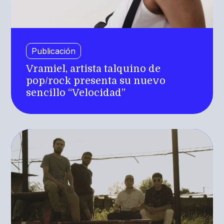
Publicación
Vramiel, artista talquino de
pop/rock presenta su nuevo
sencillo “Velocidad”