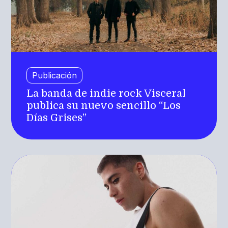
Publicación
La banda de indie rock Visceral
publica su nuevo sencillo “Los
Días Grises”