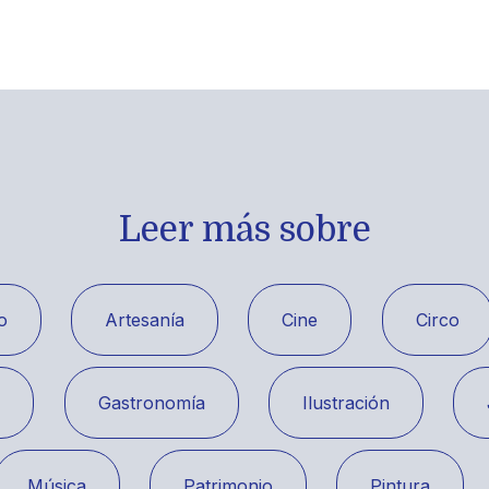
Leer más sobre
o
Artesanía
Cine
Circo
a
Gastronomía
Ilustración
Música
Patrimonio
Pintura