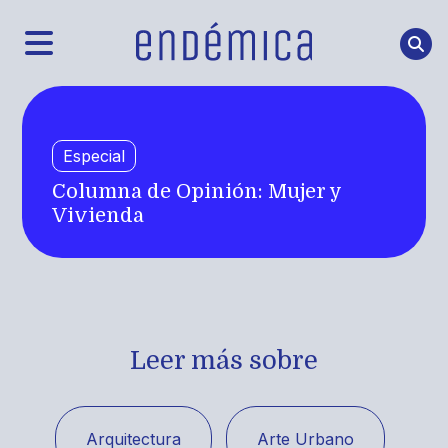
Especial
Columna de Opinión: Mujer y
Vivienda
Leer más sobre
Arquitectura
Arte Urbano