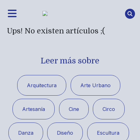
Ups! No existen artículos ;(
Leer más sobre
Arquitectura
Arte Urbano
Artesanía
Cine
Circo
Danza
Diseño
Escultura