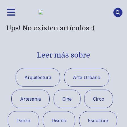
Ups! No existen artículos ;(
Leer más sobre
Arquitectura
Arte Urbano
Artesanía
Cine
Circo
Danza
Diseño
Escultura