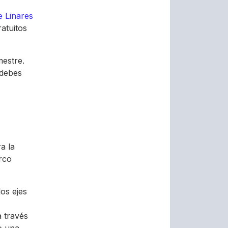
e Linares
ratuitos
mestre.
 debes
a la
rco
os ejes
a través