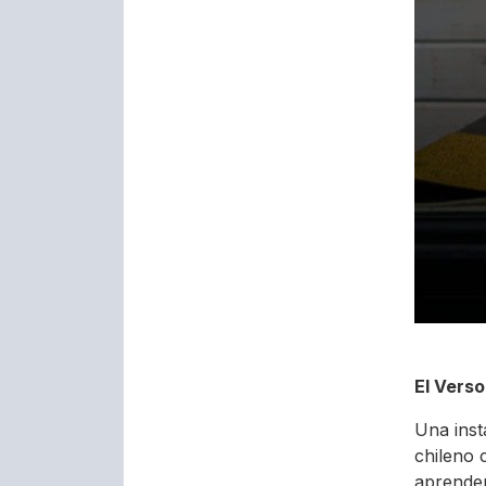
El Vers
Una inst
chileno 
aprender