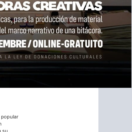
e popular
n
n su