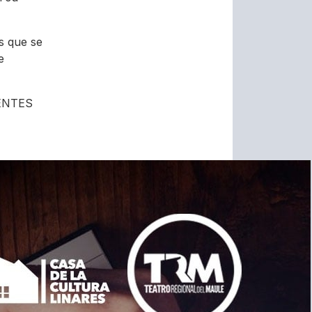
s que se
e
ENTES