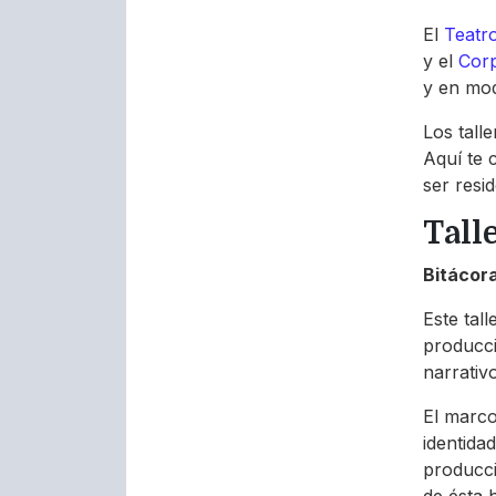
El
Teatr
y el
Corp
y en mod
Los tall
Aquí te 
ser resid
Tall
Bitácor
Este tal
producci
narrativ
El marco
identida
produccio