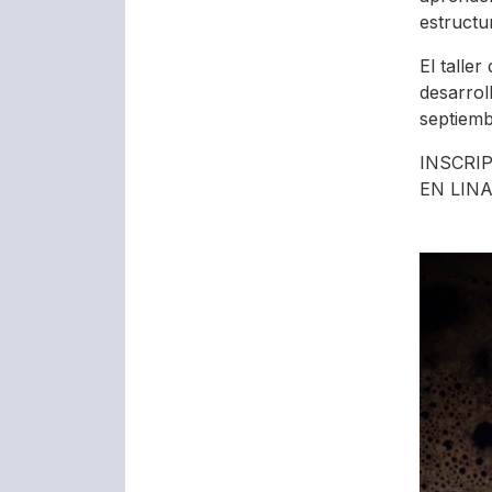
estructu
El talle
desarrol
septiemb
INSCRI
EN LIN