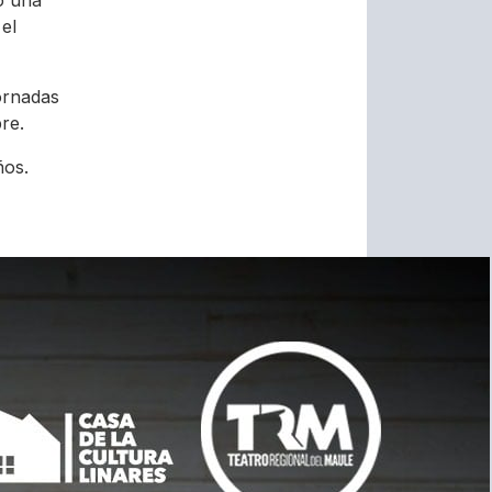
o una
el
ornadas
re.
ños.