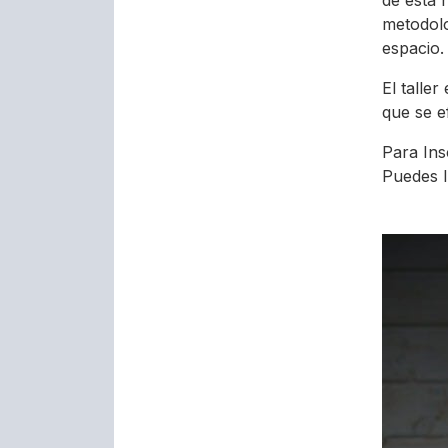
de ésta 
metodolo
espacio.
El talle
que se e
Para Ins
Puedes l