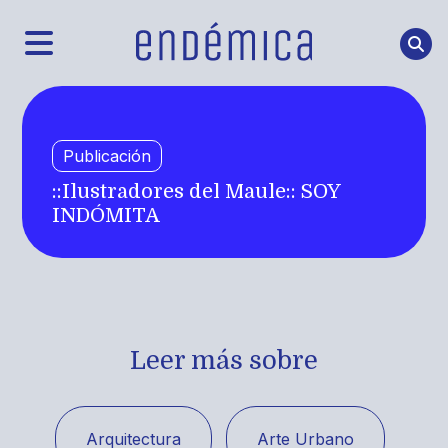
Publicación
::Ilustradores del Maule:: SOY
INDÓMITA
Leer más sobre
Arquitectura
Arte Urbano