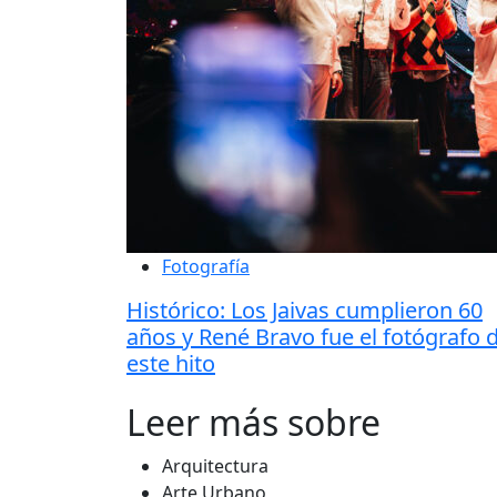
Fotografía
Histórico: Los Jaivas cumplieron 60
años y René Bravo fue el fotógrafo 
este hito
Leer más sobre
Arquitectura
Arte Urbano